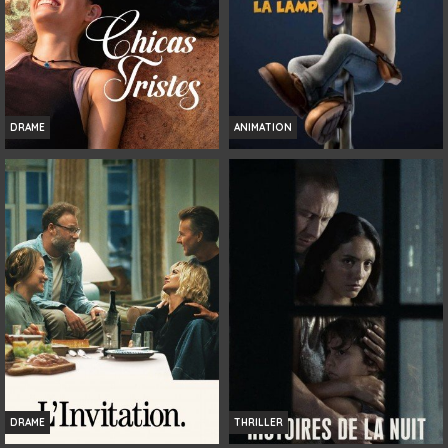
DRAME
ANIMATION
CHICAS TRISTES
TAD L'EXPLORATEUR ET LA LAMPE
MAGIQUE
Infos
Infos
Bande-annonce
Bande-annonce
DRAME
THRILLER