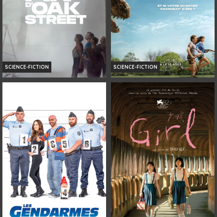
SCIENCE-FICTION
SCIENCE-FICTION
LA FIN D’OAK STREET
LA FIN D'OAK STREET
Horaires et Infos
Horaires et Infos
Bande-annonce
Bande-annonce
Réservation
VF
AVERT. TOUT PUBLIC
VF