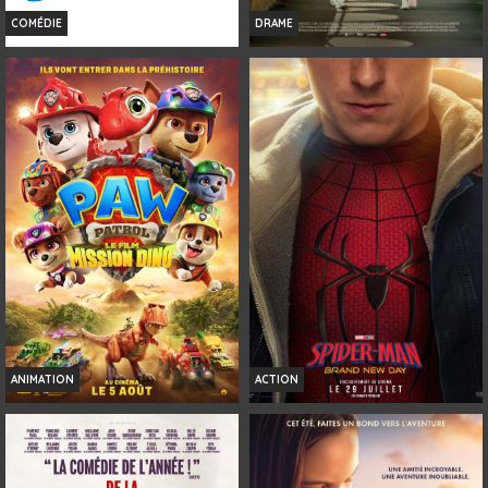
COMÉDIE
DRAME
LES GENDARMES
GIRL
Horaires et Infos
Horaires et Infos
Bande-annonce
Bande-annonce
Réservation
Réservation
TOUT PUBLIC
AVERT. TOUT PUBLIC
VF
VOST
ANIMATION
ACTION
LA PAT' PATROUILLE : LE FILM
SPIDER-MAN: BRAND NEW DAY
MISSION DINO
Horaires et Infos
Horaires et Infos