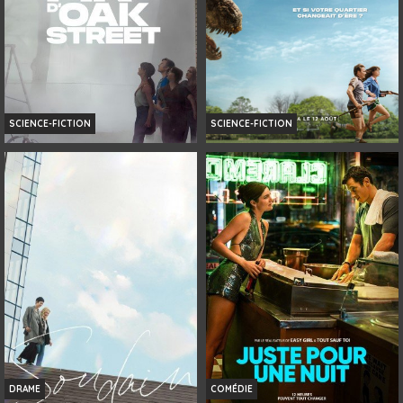
SCIENCE-FICTION
SCIENCE-FICTION
LA FIN D’OAK STREET
LA FIN D'OAK STREET
Infos
Horaires et Infos
Bande-annonce
Bande-annonce
Réservation
AVERT. TOUT PUBLIC
DRAME
COMÉDIE