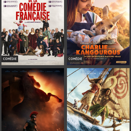
Bande-annonce
Bande-annonce
Réservation
Réservation
TOUT PUBLIC
TOUT PUBLIC
3D
VOST
VF
VF
COMÉDIE
COMÉDIE
DE LA COMÉDIE-FRANÇAISE
CHARLIE ET LES KANGOUROUS
Horaires et Infos
Horaires et Infos
Bande-annonce
Bande-annonce
Réservation
Réservation
TOUT PUBLIC
TOUT PUBLIC
VF
VF