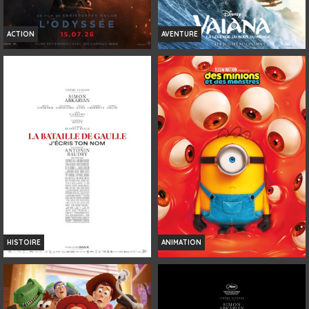
ACTION
AVENTURE
L'ODYSSÉE
VAIANA, LA LÉGENDE DU BOUT DU
MONDE
Horaires et Infos
Horaires et Infos
Bande-annonce
Bande-annonce
Réservation
Réservation
INT. -12ans
TOUT PUBLIC
VF
4K
VOST
VF
HISTOIRE
ANIMATION
LA BATAILLE DE GAULLE - PARTIE 2 :
DES MINIONS ET DES MONSTRES
J'ÉCRIS TON NOM
Horaires et Infos
Horaires et Infos