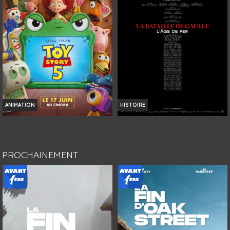
Bande-annonce
Bande-annonce
Réservation
Réservation
TOUT PUBLIC
TOUT PUBLIC
VF
VF
ANIMATION
HISTOIRE
TOY STORY 5
LA BATAILLE DE GAULLE : L'ÂGE DE
FER
Horaires et Infos
Horaires et Infos
PROCHAINEMENT
Bande-annonce
Bande-annonce
Réservation
Réservation
TOUT PUBLIC
AVERT. TOUT PUBLIC
VF
VF