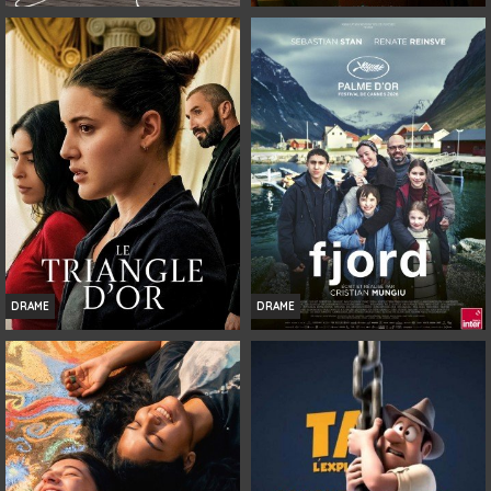
SOUDAIN
JUSTE POUR UNE NUIT
Infos
Infos
Bande-annonce
Bande-annonce
DRAME
DRAME
LE TRIANGLE D'OR
FJORD
Infos
Infos
Bande-annonce
Bande-annonce