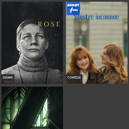
L'INVITATION
HISTOIRES DE LA NUIT
Infos
Infos
Bande-annonce
Bande-annonce
DRAME
COMÉDIE
ROSE
NI VUE, NI CONNUE
Infos
Infos
Bande-annonce
Bande-annonce