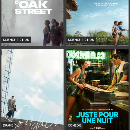
SCIENCE-FICTION
SCIENCE-FICTION
LA FIN D’OAK STREET
LA FIN D'OAK STREET
Infos
Horaires et Infos
Bande-annonce
Bande-annonce
Réservation
AVERT. TOUT PUBLIC
DRAME
COMÉDIE