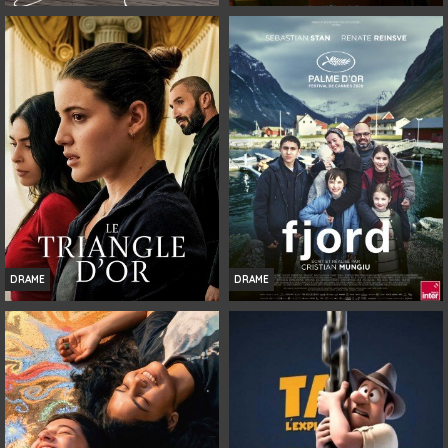
SOUDAIN
JUSTE POUR UNE NUIT
Infos
Infos
Bande-annonce
Bande-annonce
DRAME
DRAME
LE TRIANGLE D'OR
FJORD
Infos
Infos
Bande-annonce
Bande-annonce