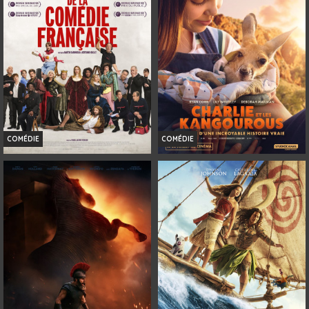
Bande-annonce
Bande-annonce
Réservation
Réservation
TOUT PUBLIC
TOUT PUBLIC
3D
VF
VOST
VF
COMÉDIE
COMÉDIE
DE LA COMÉDIE-FRANÇAISE
CHARLIE ET LES KANGOUROUS
Horaires et Infos
Horaires et Infos
Bande-annonce
Bande-annonce
Réservation
Réservation
TOUT PUBLIC
TOUT PUBLIC
VF
VF