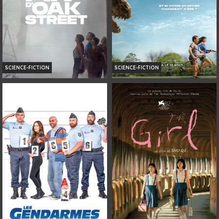
SCIENCE-FICTION
SCIENCE-FICTION
LA FIN D’OAK STREET
LA FIN D'OAK STREET
Horaires et Infos
Horaires et Infos
Bande-annonce
Bande-annonce
Réservation
VF
AVERT. TOUT PUBLIC
VF