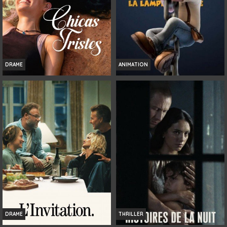
DRAME
ANIMATION
CHICAS TRISTES
TAD L'EXPLORATEUR ET LA LAMPE
MAGIQUE
Infos
Infos
Bande-annonce
Bande-annonce
DRAME
THRILLER