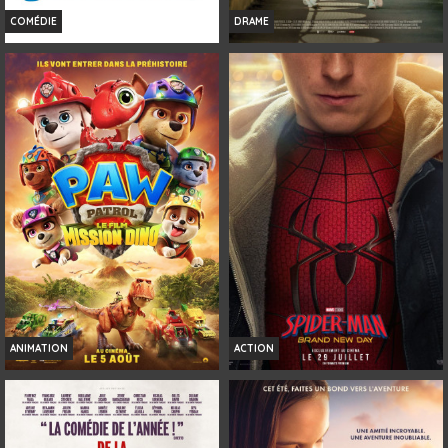
COMÉDIE
DRAME
LES GENDARMES
GIRL
Horaires et Infos
Horaires et Infos
Bande-annonce
Bande-annonce
Réservation
Réservation
TOUT PUBLIC
AVERT. TOUT PUBLIC
VF
VOST
ANIMATION
ACTION
LA PAT' PATROUILLE : LE FILM
SPIDER-MAN: BRAND NEW DAY
MISSION DINO
Horaires et Infos
Horaires et Infos