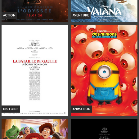
ACTION
AVENTURE
L'ODYSSÉE
VAIANA, LA LÉGENDE DU BOUT DU
MONDE
Horaires et Infos
Horaires et Infos
Bande-annonce
Bande-annonce
Réservation
Réservation
INT. -12ans
TOUT PUBLIC
VOST
4K
VF
VF
HISTOIRE
ANIMATION
LA BATAILLE DE GAULLE - PARTIE 2 :
DES MINIONS ET DES MONSTRES
J'ÉCRIS TON NOM
Horaires et Infos
Horaires et Infos