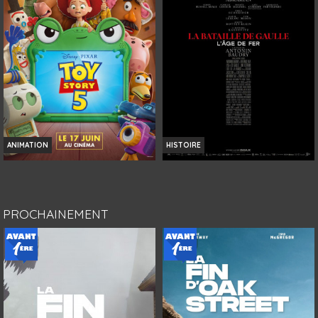
Bande-annonce
Bande-annonce
Réservation
Réservation
TOUT PUBLIC
TOUT PUBLIC
VF
VF
ANIMATION
HISTOIRE
TOY STORY 5
LA BATAILLE DE GAULLE : L'ÂGE DE
FER
Horaires et Infos
Horaires et Infos
PROCHAINEMENT
Bande-annonce
Bande-annonce
Réservation
Réservation
TOUT PUBLIC
AVERT. TOUT PUBLIC
VF
VF