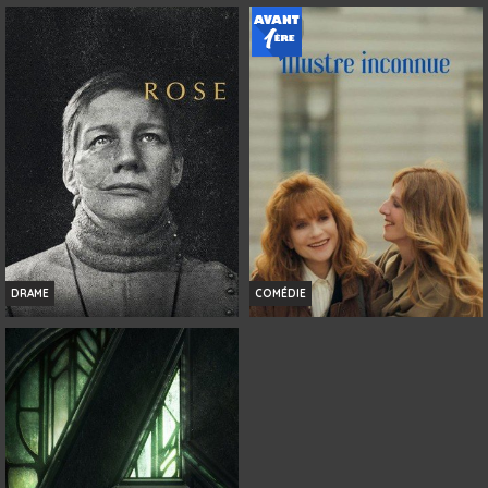
L'INVITATION
HISTOIRES DE LA NUIT
Infos
Infos
Bande-annonce
Bande-annonce
DRAME
COMÉDIE
ROSE
NI VUE, NI CONNUE
Infos
Infos
Bande-annonce
Bande-annonce