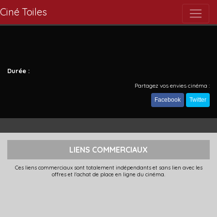
Ciné Toiles
Durée :
Partagez vos envies cinéma :
Facebook
Twitter
LIENS COMMERCIAUX
Ces liens commerciaux sont totalement indépendants et sans lien avec les
offres et l'achat de place en ligne du cinéma.