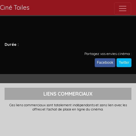
Ciné Toiles
Durée :
Partagez vos envies cinéma :
Facebook
Twitter
LIENS COMMERCIAUX
Ces liens commerciaux sont totalement indépendants et sans lien avec les
offres et l'achat de place en ligne du cinéma.