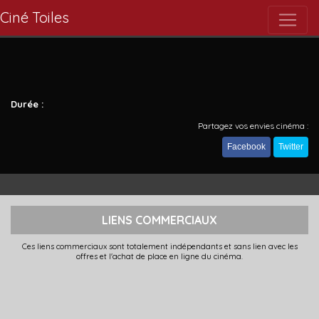
Ciné Toiles
Durée :
Partagez vos envies cinéma :
Facebook
Twitter
LIENS COMMERCIAUX
Ces liens commerciaux sont totalement indépendants et sans lien avec les
offres et l'achat de place en ligne du cinéma.