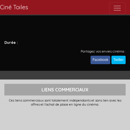
Ciné Toiles
Durée :
Partagez vos envies cinéma :
Facebook
Twitter
LIENS COMMERCIAUX
Ces liens commerciaux sont totalement indépendants et sans lien avec les
offres et l'achat de place en ligne du cinéma.