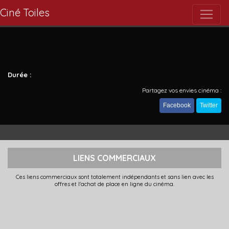
Ciné Toiles
Durée :
Partagez vos envies cinéma :
Facebook
Twitter
LIENS COMMERCIAUX
Ces liens commerciaux sont totalement indépendants et sans lien avec les
offres et l'achat de place en ligne du cinéma.