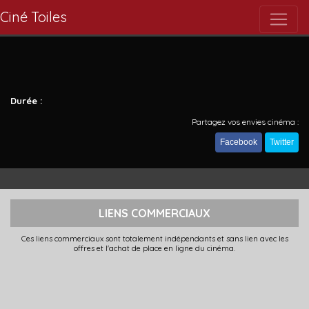
Ciné Toiles
Durée :
Partagez vos envies cinéma :
Facebook
Twitter
LIENS COMMERCIAUX
Ces liens commerciaux sont totalement indépendants et sans lien avec les
offres et l'achat de place en ligne du cinéma.