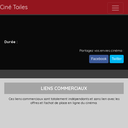
Ciné Toiles
Durée :
Partagez vos envies cinéma :
Facebook
Twitter
LIENS COMMERCIAUX
Ces liens commerciaux sont totalement indépendants et sans lien avec les
offres et l'achat de place en ligne du cinéma.