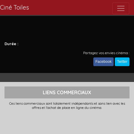
Ciné Toiles
Durée :
Partagez vos envies cinéma :
Facebook
Twitter
LIENS COMMERCIAUX
Ces liens commerciaux sont totalement indépendants et sans lien avec les
offres et l'achat de place en ligne du cinéma.