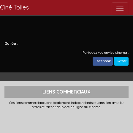
Ciné Toiles
Durée :
Partagez vos envies cinéma :
Facebook
Twitter
LIENS COMMERCIAUX
Ces liens commerciaux sont totalement indépendants et sans lien avec les
offres et l'achat de place en ligne du cinéma.