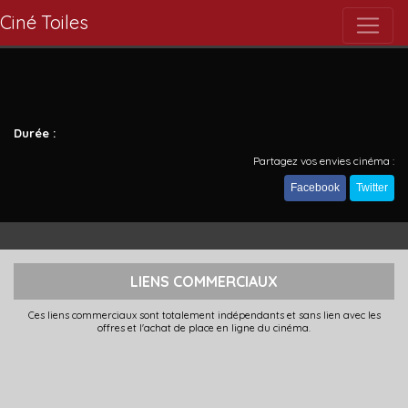
Ciné Toiles
Durée :
Partagez vos envies cinéma :
Facebook
Twitter
LIENS COMMERCIAUX
Ces liens commerciaux sont totalement indépendants et sans lien avec les
offres et l'achat de place en ligne du cinéma.