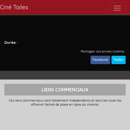
Ciné Toiles
Durée :
Partagez vos envies cinéma :
Facebook
Twitter
LIENS COMMERCIAUX
Ces liens commerciaux sont totalement indépendants et sans lien avec les
offres et l'achat de place en ligne du cinéma.