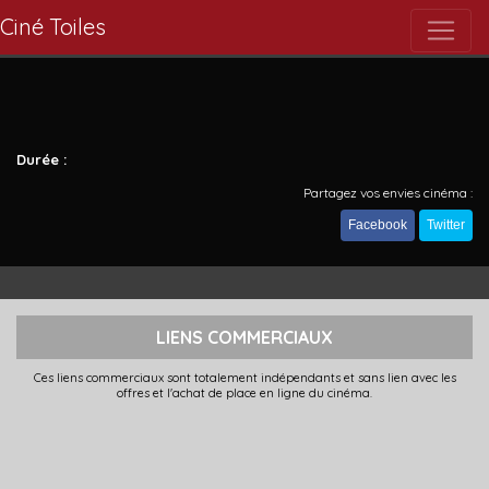
Ciné Toiles
Durée :
Partagez vos envies cinéma :
Facebook
Twitter
LIENS COMMERCIAUX
Ces liens commerciaux sont totalement indépendants et sans lien avec les
offres et l'achat de place en ligne du cinéma.