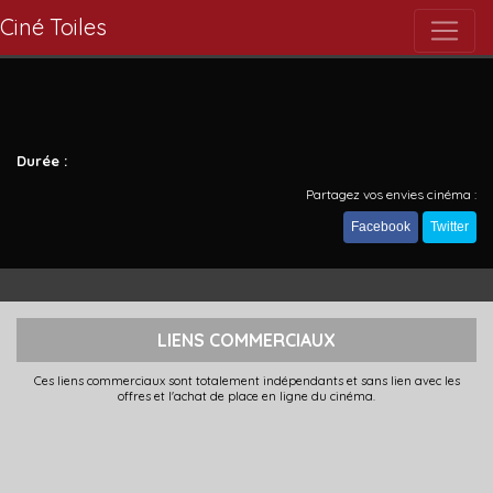
Ciné Toiles
Durée :
Partagez vos envies cinéma :
Facebook
Twitter
LIENS COMMERCIAUX
Ces liens commerciaux sont totalement indépendants et sans lien avec les
offres et l'achat de place en ligne du cinéma.