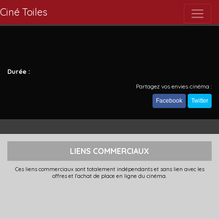
Ciné Toiles
Durée :
Partagez vos envies cinéma :
Facebook
Twitter
LIENS COMMERCIAUX
Ces liens commerciaux sont totalement indépendants et sans lien avec les
offres et l'achat de place en ligne du cinéma.