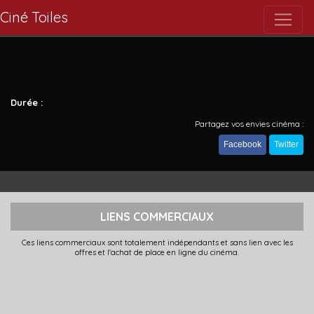
Ciné Toiles
Durée :
Partagez vos envies cinéma :
Facebook
Twitter
LIENS COMMERCIAUX
Ces liens commerciaux sont totalement indépendants et sans lien avec les
offres et l'achat de place en ligne du cinéma.