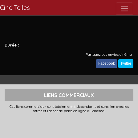
Ciné Toiles
Durée :
Partagez vos envies cinéma :
Facebook
Twitter
LIENS COMMERCIAUX
Ces liens commerciaux sont totalement indépendants et sans lien avec les
offres et l'achat de place en ligne du cinéma.