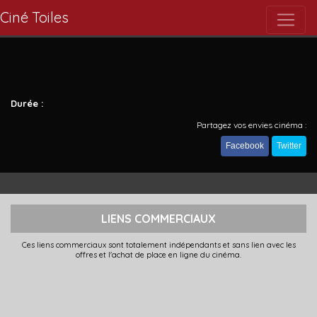
Ciné Toiles
Durée :
Partagez vos envies cinéma :
Facebook
Twitter
LIENS COMMERCIAUX
Ces liens commerciaux sont totalement indépendants et sans lien avec les
offres et l'achat de place en ligne du cinéma.