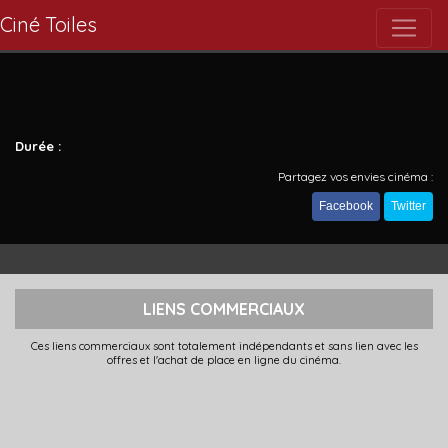
Ciné Toiles
Durée :
Partagez vos envies cinéma :
Facebook
Twitter
LIENS COMMERCIAUX
Ces liens commerciaux sont totalement indépendants et sans lien avec les
offres et l'achat de place en ligne du cinéma.