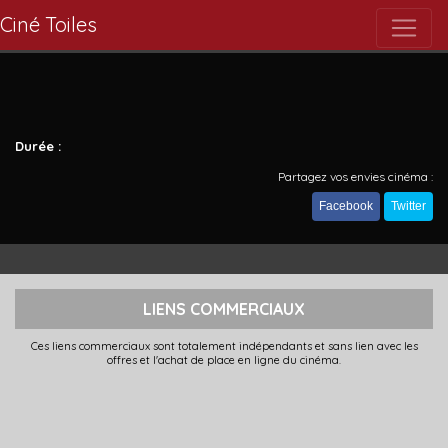
Ciné Toiles
Durée :
Partagez vos envies cinéma :
Facebook
Twitter
LIENS COMMERCIAUX
Ces liens commerciaux sont totalement indépendants et sans lien avec les
offres et l'achat de place en ligne du cinéma.