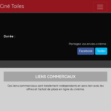
Ciné Toiles
Durée :
Partagez vos envies cinéma :
Facebook
Twitter
LIENS COMMERCIAUX
Ces liens commerciaux sont totalement indépendants et sans lien avec les
offres et l'achat de place en ligne du cinéma.