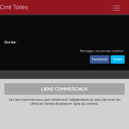
Ciné Toiles
Durée :
Partagez vos envies cinéma :
Facebook
Twitter
LIENS COMMERCIAUX
Ces liens commerciaux sont totalement indépendants et sans lien avec les
offres et l'achat de place en ligne du cinéma.