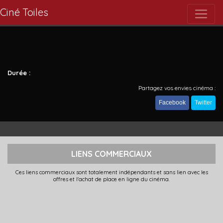
Ciné Toiles
Durée :
Partagez vos envies cinéma :
Facebook
Twitter
LIENS COMMERCIAUX
Ces liens commerciaux sont totalement indépendants et sans lien avec les
offres et l'achat de place en ligne du cinéma.