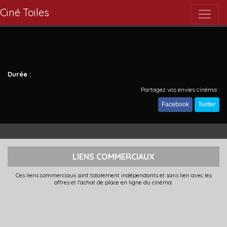
Ciné Toiles
Durée :
Partagez vos envies cinéma :
Facebook
Twitter
LIENS COMMERCIAUX
Ces liens commerciaux sont totalement indépendants et sans lien avec les
offres et l'achat de place en ligne du cinéma.