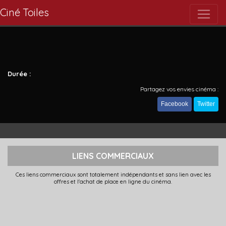
Ciné Toiles
Durée :
Partagez vos envies cinéma :
Facebook
Twitter
LIENS COMMERCIAUX
Ces liens commerciaux sont totalement indépendants et sans lien avec les
offres et l'achat de place en ligne du cinéma.