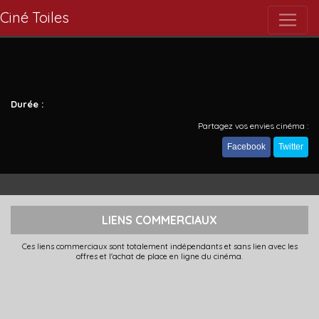
Ciné Toiles
Durée :
Partagez vos envies cinéma :
Facebook
Twitter
LIENS COMMERCIAUX
Ces liens commerciaux sont totalement indépendants et sans lien avec les
offres et l'achat de place en ligne du cinéma.