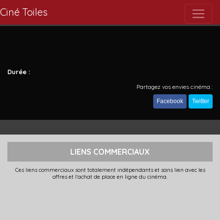
Ciné Toiles
Durée :
Partagez vos envies cinéma :
Facebook
Twitter
LIENS COMMERCIAUX
Ces liens commerciaux sont totalement indépendants et sans lien avec les
offres et l'achat de place en ligne du cinéma.