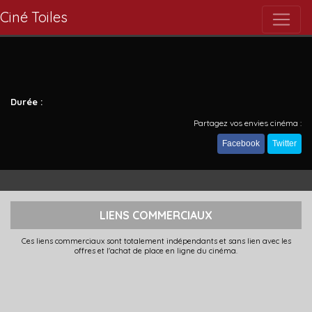
Ciné Toiles
Durée :
Partagez vos envies cinéma :
Facebook
Twitter
LIENS COMMERCIAUX
Ces liens commerciaux sont totalement indépendants et sans lien avec les
offres et l'achat de place en ligne du cinéma.