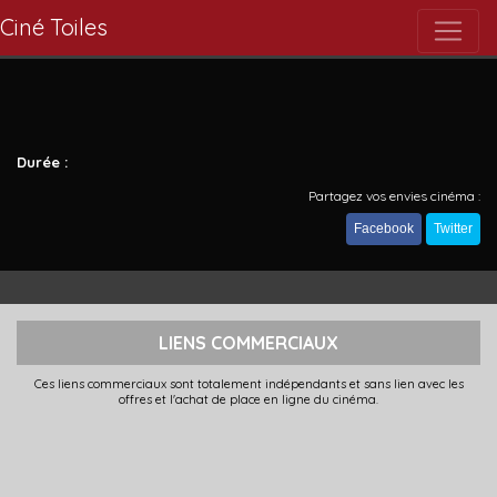
Ciné Toiles
Durée :
Partagez vos envies cinéma :
Facebook
Twitter
LIENS COMMERCIAUX
Ces liens commerciaux sont totalement indépendants et sans lien avec les
offres et l'achat de place en ligne du cinéma.