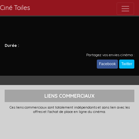
Ciné Toiles
Durée :
Partagez vos envies cinéma :
Facebook
Twitter
LIENS COMMERCIAUX
Ces liens commerciaux sont totalement indépendants et sans lien avec les
offres et l'achat de place en ligne du cinéma.