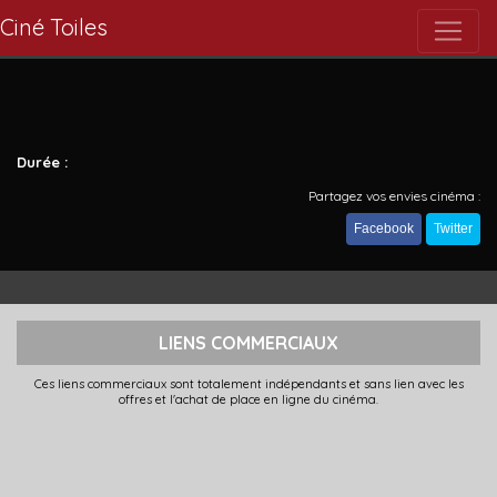
Ciné Toiles
Durée :
Partagez vos envies cinéma :
Facebook
Twitter
LIENS COMMERCIAUX
Ces liens commerciaux sont totalement indépendants et sans lien avec les
offres et l'achat de place en ligne du cinéma.